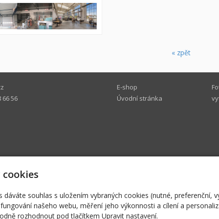
« zpět
cz
E-shop
Fo
 66 56
Úvodní stránka
vy
 cookies
© 2026
Joto CZ s.r.o.
|
Mapa webu
s dáváte souhlas s uložením vybraných cookies (nutné, preferenční, 
fungování našeho webu, měření jeho výkonnosti a cílení a personaliz
-
webové stránky
s AI,
doména
a
webhosting
u jediného 5★ registrát
dně rozhodnout pod tlačítkem Upravit nastavení.