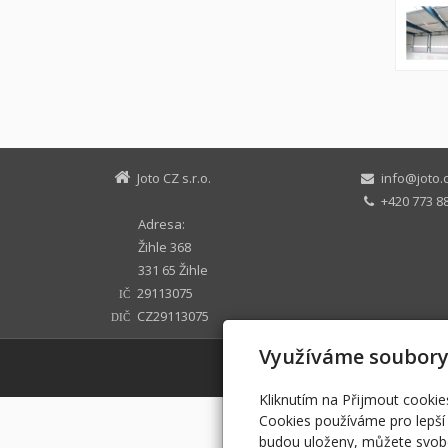
Joto CZ s.r.o.
info@joto.
+420 773 88
Adresa:
Žihle 368
331 65 Žihle
29113075
IČ
CZ29113075
DIČ
Využíváme soubory
Kliknutím na Přijmout cookie
Cookies používáme pro lepší 
budou uloženy, můžete svobo