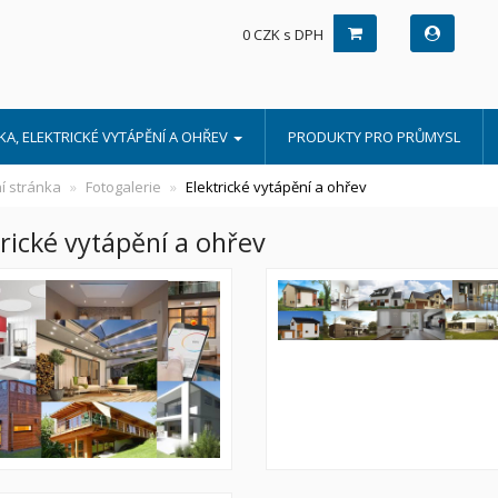
0 CZK s DPH
A, ELEKTRICKÉ VYTÁPĚNÍ A OHŘEV
PRODUKTY PRO PRŮMYSL
í stránka
Fotogalerie
Elektrické vytápění a ohřev
trické vytápění a ohřev