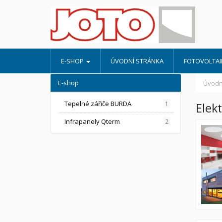
E-SHOP
ÚVODNÍ STRÁNKA
FOTOVOLTAIK
E-shop
Úvodn
Tepelné zářiče BURDA
1
Elek
Infrapanely Qterm
2