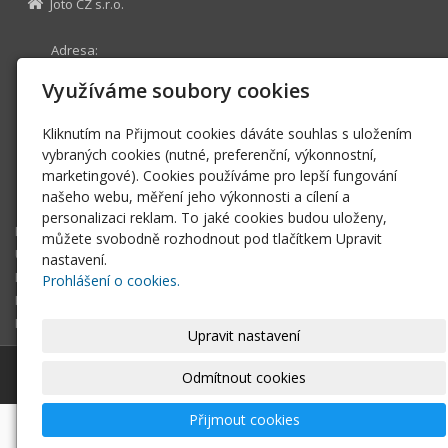
Joto CZ s.r.o.
Adresa:
Žihle 368
Využíváme soubory cookies
331 65 Žihle
29113075
IČ
Kliknutím na Přijmout cookies dáváte souhlas s uložením
CZ29113075
DIČ
vybraných cookies (nutné, preferenční, výkonnostní,
marketingové). Cookies používáme pro lepší fungování
info@joto.cz
našeho webu, měření jeho výkonnosti a cílení a
+420 773 88 66 56
personalizaci reklam. To jaké cookies budou uloženy,
E-shop
můžete svobodně rozhodnout pod tlačítkem Upravit
Úvodní stránka
nastavení.
Fotovoltaika, elektrické vytápění a ohřev
Prohlášení o cookies.
Produkty pro průmysl
Kontaktní formulář
Upravit nastavení
© 2026
Joto CZ s.r.o.
|
Mapa webu
Odmítnout cookies
Přijmout cookies
-
webové stránky
s AI,
doména
a
webhosting
u jediného