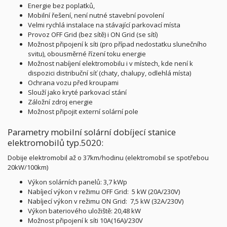
Energie bez poplatků,
Mobilní řešení, není nutné stavební povolení
Velmi rychlá instalace na stávající parkovací místa
Provoz OFF Grid (bez sítě) i ON Grid (se sítí)
Možnost připojení k síti (pro případ nedostatku slunečního
svitu), obousměrné řízení toku energie
Možnost nabíjení elektromobilu i v místech, kde není k
dispozici distribuční síť (chaty, chalupy, odlehlá místa)
Ochrana vozu před kroupami
Slouží jako kryté parkovací stání
Záložní zdroj energie
Možnost připojit externí solární pole
Parametry mobilní solární dobíjecí stanice
elektromobilů typ.5020:
Dobije elektromobil až o 37km/hodinu (elektromobil se spotřebou
20kW/100km)
Výkon solárních panelů: 3,7 kWp
Nabíjecí výkon v režimu OFF Grid: 5 kW (20A/230V)
Nabíjecí výkon v režimu ON Grid: 7,5 kW (32A/230V)
Výkon bateriového uložiště: 20,48 kW
Možnost připojení k síti 10A(16A)/230V