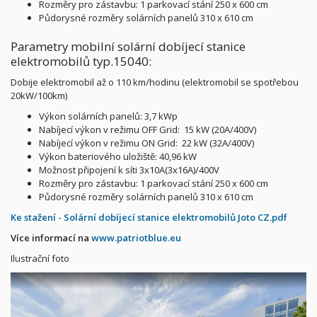
Rozměry pro zástavbu: 1 parkovací stání 250 x 600 cm
Půdorysné rozměry solárních panelů 310 x 610 cm
Parametry mobilní solární dobíjecí stanice
elektromobilů typ.15040:
Dobije elektromobil až o 110 km/hodinu (elektromobil se spotřebou
20kW/100km)
Výkon solárních panelů: 3,7 kWp
Nabíjecí výkon v režimu OFF Grid: 15 kW (20A/400V)
Nabíjecí výkon v režimu ON Grid: 22 kW (32A/400V)
Výkon bateriového uložiště: 40,96 kW
Možnost připojení k síti 3x10A(3x16A)/400V
Rozměry pro zástavbu: 1 parkovací stání 250 x 600 cm
Půdorysné rozměry solárních panelů 310 x 610 cm
Ke stažení - Solární dobíjecí stanice elektromobilů Joto CZ.pdf
Více informací na
www.patriotblue.eu
Ilustrační foto