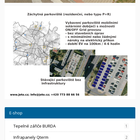
E-shop
Tepelné zářiče BURDA
1
Infrapanely Qterm
2