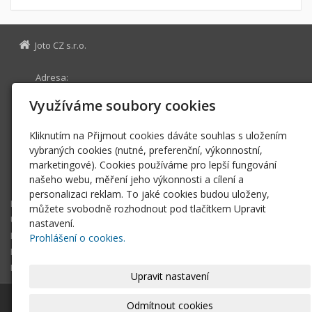
Joto CZ s.r.o.
Adresa:
Žihle 368
Využíváme soubory cookies
331 65 Žihle
29113075
IČ
Kliknutím na Přijmout cookies dáváte souhlas s uložením
CZ29113075
DIČ
vybraných cookies (nutné, preferenční, výkonnostní,
marketingové). Cookies používáme pro lepší fungování
info@joto.cz
našeho webu, měření jeho výkonnosti a cílení a
+420 773 88 66 56
personalizaci reklam. To jaké cookies budou uloženy,
E-shop
můžete svobodně rozhodnout pod tlačítkem Upravit
Úvodní stránka
nastavení.
Fotovoltaika, elektrické vytápění a ohřev
Prohlášení o cookies.
Produkty pro průmysl
Kontaktní formulář
Upravit nastavení
© 2026
Joto CZ s.r.o.
|
Mapa webu
Odmítnout cookies