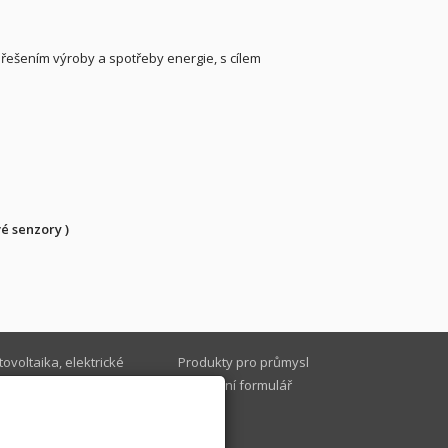
řešením výroby a spotřeby energie, s cílem
é senzory )
tovoltaika, elektrické
Produkty pro průmysl
tápění a ohřev
Kontaktní formulář