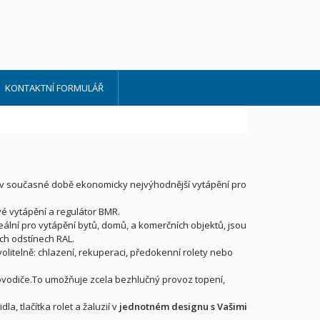
KONTAKTNÍ FORMULÁŘ
í v současné době ekonomicky nejvýhodnější vytápění pro
é vytápění a regulátor BMR.
eální pro vytápění bytů, domů, a komerčních objektů, jsou
ch odstínech RAL.
olitelně: chlazení, rekuperaci, předokenní rolety nebo
ovodiče.To umožňuje zcela bezhlučný provoz topení,
la, tlačítka rolet a žaluzií v
jednotném designu s Vašimi