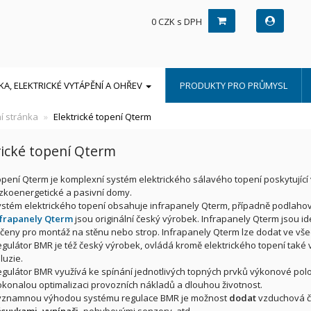
0 CZK s DPH
A, ELEKTRICKÉ VYTÁPĚNÍ A OHŘEV
PRODUKTY PRO PRŮMYSL
í stránka
Elektrické topení Qterm
rické topení Qterm
pení Qterm je komplexní systém elektrického sálavého topení poskytujíc
zkoenergetické a pasivní domy.
stém elektrického topení obsahuje infrapanely Qterm, případně podlahov
nfrapanely Qterm
jsou originální český výrobek. Infrapanely Qterm jsou id
čeny pro montáž na stěnu nebo strop. Infrapanely Qterm lze dodat ve vše
gulátor BMR je též český výrobek, ovládá kromě elektrického topení také v
luzie.
gulátor BMR využívá ke spínání jednotlivých topných prvků výkonové pol
konalou optimalizaci provozních nákladů a dlouhou životnost.
ýznamnou výhodou systému regulace BMR je možnost
dodat
vzduchová čid
suvkami, vypínači,
pohybovými senzory, atd.