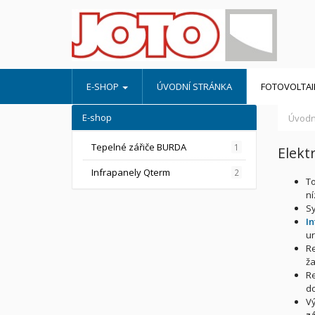
E-SHOP
ÚVODNÍ STRÁNKA
FOTOVOLTAIK
E-shop
Úvodn
Tepelné zářiče BURDA
1
Elekt
Infrapanely Qterm
2
To
ní
Sy
I
ur
Re
ža
Re
do
V
zá