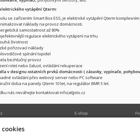
lektrického vytápění Qterm:
olu se zařízením Smart Box ESS, je elektrické vytápění Qterm komplexním 
nimalizovat náklady na provoz domácnosti.
ergetická samostatnost až 80%
jefektivnější regulace elektrického vytápení na trhu
ouhá životnost
zké pořizovací náklady
lovodičové spínání topidel
ela bezhlučný provoz
zení rolet nebo žaluzií, ovládání rekuperace
dla v designu ostatních prvků domácnosti ( zásuvky, vypínače, pohybov
adné ovládání přes webový server nebo PC software
ruční doba na panely Qterm 10 let, na regulátor BMR 5 let.
dku nás neváhejte kontaktovat info(at)joto.cz
cz
E-shop
Fo
 66 56
Úvodní stránka
vy
 cookies