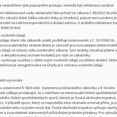
de nedodržení výše popsaného postupu nemůže být reklamace uznána!
tní reklamované vady reklamační řád vychází ze zákona č. 89/2012 Sb.(Obč
oží v záruční době. Délka záruční doby je 24 měsíců, pokud není uvedeno j
prosím na naší korespondenční a dodací adresu. O průběhu reklamace b
lhůtě 30 dnů.
 osobních údajů
údaje, které zde zákazník uvádí, podléhají ustanovením z.č. 101/2000 Sb.
rovozovatel těchto stránek (který je zároveň provozovatelem elektronic
 údajů ve smyslu výše uvedeného zákona. Tyto stránky obsahují platné id
a aktualizovaný seznam kontaktů pro styk se zákazníky.
 vyslovuje souhlas s užitím svých osobních údajů za účelem dodání, řád
lečnost je zaregistrována na Úřadu pro ochranu osobních údajů.
dní vyrovnání
u ustanovení § 1820 odst. 1) písmeno j) občanského zákoníku a § 14 odst. 1
tele sděluje prodávající, že s návrhem na mimosoudní řešení spotřebitels
ního řešení spotřebitelských sporů, kterým je Česká obchodní inspekce, 
cz. V případě sporu, který se nepodařilo mezi stranami urovnat přímo, je
 podobě nebo na jiném nosiči dat. Česká obchodní inspekce vyřizuje návr
 a za podmínek stanovených příslušnými právními předpisy. Pro vylouč