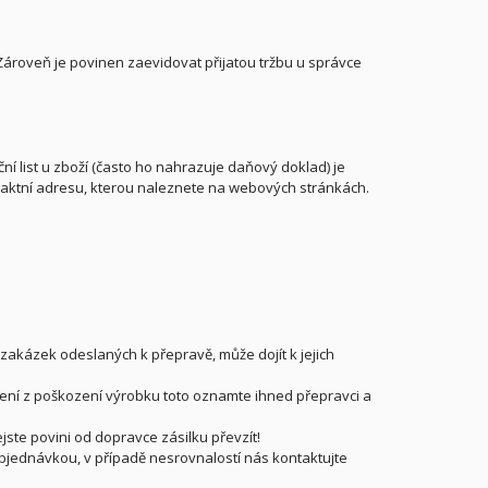
 Zároveň je povinen zaevidovat přijatou tržbu u správce
í list u zboží (často ho nahrazuje daňový doklad) je
ntaktní adresu, kterou naleznete na webových stránkách.
akázek odeslaných k přepravě, může dojít k jejich
zření z poškození výrobku toto oznamte ihned přepravci a
ste povini od dopravce zásilku převzít!
objednávkou, v případě nesrovnalostí nás kontaktujte