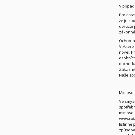
V přípa
Pro osta
že je zb
doručte 
zákonné 
Ochrana
Veškeré 
novel. P
osobních
obchodu 
Zákazník
Naše spo
Mimosou
Ve smysl
spotřebi
mimosoud
www.coi.
listinné
způsobem