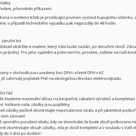
platby
ředem, převodním příkazem.
kona o evidenci tržeb je prodávající povinen vystavit kupujícímu účtenku.
ine; v případě technického výpadku pak nejpozději do 48 hodin.
 záruční list
oklad obdržíte e-mailem, který Vám bude zaslán, po doručení zboží. Záručn
 prázdný. Pro jeho vyplnění a potvrzení ho, prosíme, zašlete na naší ko
ceny v obchodě jsou uvedeny bez DPH i včetně DPH v Kč.
e již zahrnutý poplatek PHE na ekologickou likvidaci elektroodpadu.
ční řád
, že klademe maximální důraz na bezpečné zabalení výrobků a kompletaci z
í. Veškeré naše zásilky jsou pojištěny.
zetí zásilky pečlivě zkontrolujte neporušenost obalu a při jakémkoli pode
o tom záznam!
ě zjevného porušení obalu, kdy se domníváte že bude zboží poškozeno nej
ně zkontrolujte obsah zásilky, zda je zboží kompletní a v souladu s Vaší 
ji do 3 dnů po dodání !