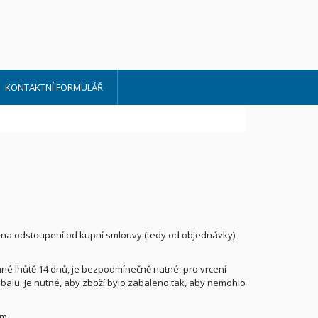
KONTAKTNÍ FORMULÁŘ
na odstoupení od kupní smlouvy (tedy od objednávky)
é lhůtě 14 dnů, je bezpodmínečně nutné, pro vrcení
alu. Je nutné, aby zboží bylo zabaleno tak, aby nemohlo
ám.