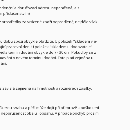
pondenční a doručovací adresu neponičené, a s
 příslušenstvím).
ny prostředky za vrácené zboži neprodleně, nejdéle však
u dobu zboží obvykle obrdžíte. U položek "skladem v e-
ující pracovní den. U položek "skladem u dodavatele"
vidla termín dodání obvykle do 7 - 30 dní. Pokud by se z
mováni o novém termínu dodání. Toto platí zejména u
ání.
e závislá zejména na hmotnosti a rozměrech zásilky.
škerou snahu a péči může dojít při přepravě k poškození
te neporušenost obalu i obsahu. V případě pochyb prosím