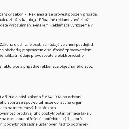
anský zákoník). Reklamaci lze provést pouze v případě,
inak u zboží v katalogu. Případné reklamované zboží
udete vyrozumněni e-mailem. Reklamace vyřizujeme v
, Zákona o ochraně osobních údajů ve znění pozdějších
kého obchodu) je správcem a současně zpracovatelem
entifikační údaje provozovatele elektronického
né fakturace a případné reklamace objednaného zboží.
 a § 20d a násl. zákona č. 634/1992, na ochranu
kého sporu se spotřebitel může obrátit na orgán
a to na internetových stránkách
 povinnost prodávajícího poskytnout informace také v
hy na mimosoudní řešení spotřebitelských sporů
ení pochybností žádné ustanovení těchto podmínek