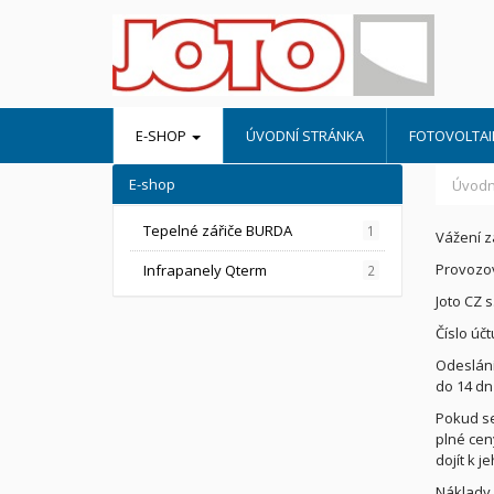
E-SHOP
ÚVODNÍ STRÁNKA
FOTOVOLTAIK
E-shop
Úvodn
Tepelné zářiče BURDA
1
Vážení z
Provozov
Infrapanely Qterm
2
Joto CZ s
Číslo účt
Odeslání
do 14 dn
Pokud se
plné cen
dojít k 
Náklady 