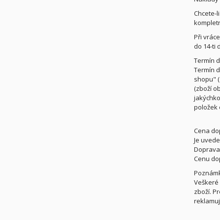
Chcete-l
kompletn
Při vrác
do 14-ti
Termín 
Termín d
shopu" (
(zboží o
jakýchko
položek 
Cena do
Je uvede
Doprava 
Cenu dop
Poznámk
Veškeré 
zboží. P
reklamuj