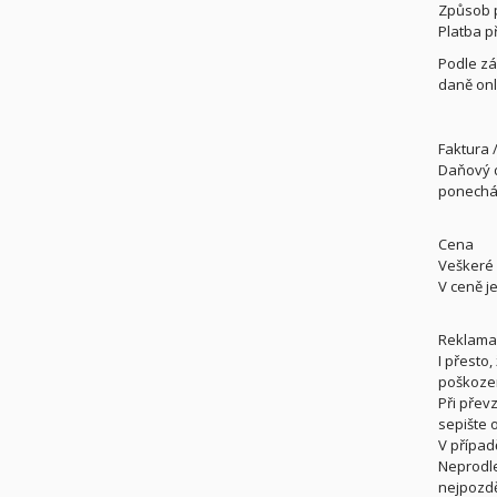
Způsob 
Platba p
Podle zá
daně onl
Faktura /
Daňový d
ponechán
Cena
Veškeré 
V ceně j
Reklama
I přesto
poškozen
Při přev
sepište 
V případ
Neprodle
nejpozdě