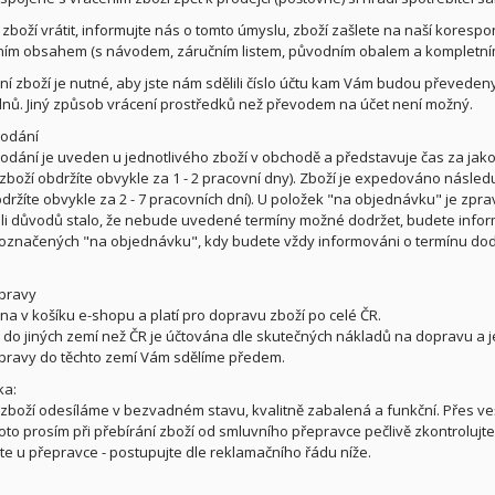
i zboží vrátit, informujte nás o tomto úmyslu, zboží zašlete na naší kores
ím obsahem (s návodem, záručním listem, původním obalem a kompletním
ení zboží je nutné, aby jste nám sdělili číslo účtu kam Vám budou převede
 dnů. Jiný způsob vrácení prostředků než převodem na účet není možný.
dodání
odání je uveden u jednotlivého zboží v obchodě a představuje čas za jako
zboží obdržíte obvykle za 1 - 2 pracovní dny). Zboží je expedováno násled
bdržíte obvykle za 2 - 7 pracovních dní). U položek "na objednávku" je zpra
li důvodů stalo, že nebude uvedené termíny možné dodržet, budete infor
označených "na objednávku", kdy budete vždy informováni o termínu dod
pravy
na v košíku e-shopu a platí pro dopravu zboží po celé ČR.
do jiných zemí než ČR je účtována dle skutečných nákladů na dopravu a j
ravy do těchto zemí Vám sdělíme předem.
a:
zboží odesíláme v bezvadném stavu, kvalitně zabalená a funkční. Přes ve
roto prosím při přebírání zboží od smluvního přepravce pečlivě zkontroluj
te u přepravce - postupujte dle reklamačního řádu níže.