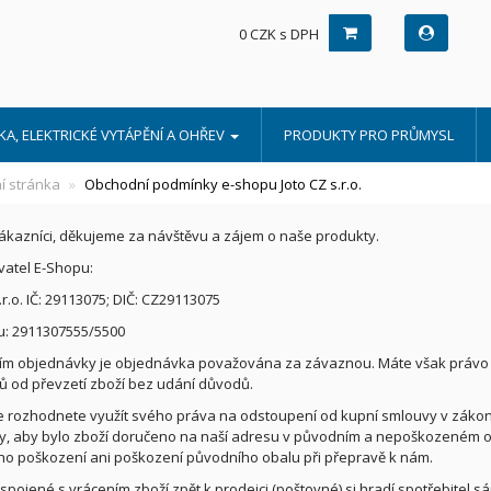
0 CZK s DPH
A, ELEKTRICKÉ VYTÁPĚNÍ A OHŘEV
PRODUKTY PRO PRŮMYSL
í stránka
Obchodní podmínky e-shopu Joto CZ s.r.o.
ákazníci, děkujeme za návštěvu a zájem o naše produkty.
atel E-Shopu:
.r.o. IČ: 29113075; DIČ: CZ29113075
u:
2911307555/5500
m objednávky je objednávka považována za závaznou. Máte však právo 
ů od převzetí zboží bez udání důvodů.
 rozhodnete využít svého práva na odstoupení od kupní smlouvy v zákonn
y, aby bylo zboží doručeno na naší adresu v původním a nepoškozeném ob
jeho poškození ani poškození původního obalu při přepravě k nám.
spojené s vrácením zboží zpět k prodejci (poštovné) si hradí spotřebitel s