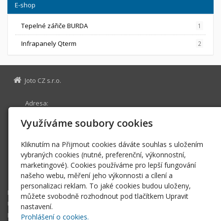
E-shop
Tepelné zářiče BURDA
1
Infrapanely Qterm
2
Joto CZ s.r.o.
Adresa:
Žihle 368
Využíváme soubory cookies
331 65 Žihle
29113075
IČ
Kliknutím na Přijmout cookies dáváte souhlas s uložením
CZ29113075
DIČ
vybraných cookies (nutné, preferenční, výkonnostní,
info@joto.cz
marketingové). Cookies používáme pro lepší fungování
našeho webu, měření jeho výkonnosti a cílení a
+420 773 88 66 56
personalizaci reklam. To jaké cookies budou uloženy,
E-shop
můžete svobodně rozhodnout pod tlačítkem Upravit
Úvodní stránka
nastavení.
Fotovoltaika, elektrické vytápění a ohřev
Prohlášení o cookies.